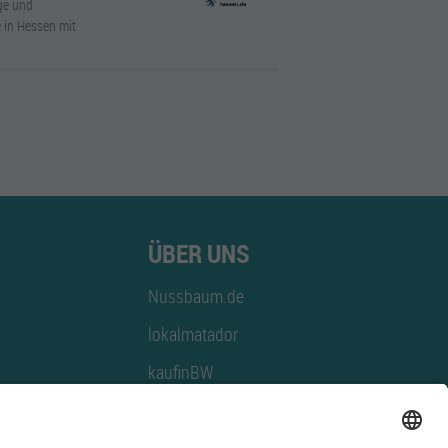
ege und
 in Hessen mit
ÜBER UNS
Nussbaum.de
lokalmatador
kaufinBW
Nussbaum Club