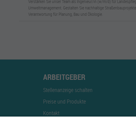
Verstärken Sie unser Team als Ingenieur/in (w/m/d) für Landespfl
Umweltmanagement. Gestalten Sie nachhaltige Straßenbauprojekte
Verantwortung für Planung, Bau und Ökologie.
ARBEITGEBER
Stellenanzeige schalten
Preise und Produkte
Kontakt
Mediadaten