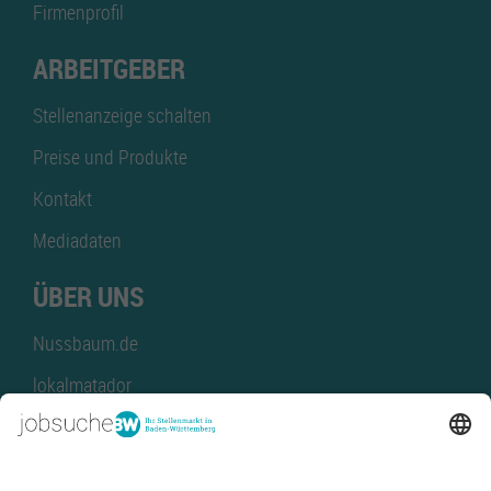
Firmenprofil
ARBEITGEBER
Stellenanzeige schalten
Preise und Produkte
Kontakt
Mediadaten
ÜBER UNS
Nussbaum.de
lokalmatador
kaufinBW
Nussbaum Club