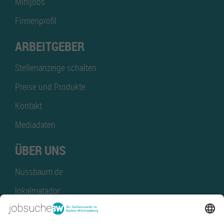
Minijobs
Firmenprofil
ARBEITGEBER
Stellenanzeige schalten
Preise und Produkte
Kontakt
Mediadaten
ÜBER UNS
Nussbaum.de
lokalmatador
kaufinBW