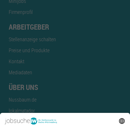
Minijobs
Firmenprofil
ARBEITGEBER
Stellenanzeige schalten
Preise und Produkte
Kontakt
Mediadaten
ÜBER UNS
Nussbaum.de
lokalmatador
kaufinBW