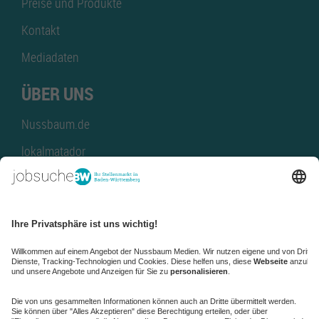
Preise und Produkte
Kontakt
Mediadaten
ÜBER UNS
Nussbaum.de
lokalmatador
kaufinBW
Nussbaum Club
NussbaumID
Nussbaum Medien