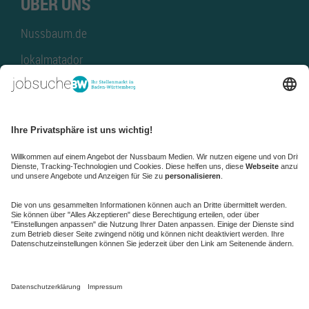
ÜBER UNS
Nussbaum.de
lokalmatador
kaufinBW
Nussbaum Club
NussbaumID
Nussbaum Medien
de.jobble.org
AGB