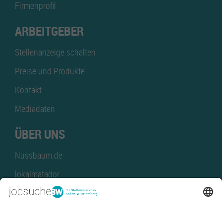
Firmenprofil
ARBEITGEBER
Stellenanzeige schalten
Preise und Produkte
Kontakt
Mediadaten
ÜBER UNS
Nussbaum.de
lokalmatador
kaufinBW
Nussbaum Club