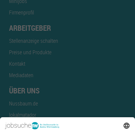
Minijobs
Firmenprofil
ARBEITGEBER
Stellenanzeige schalten
Preise und Produkte
Kontakt
Mediadaten
ÜBER UNS
Nussbaum.de
lokalmatador
kaufinBW