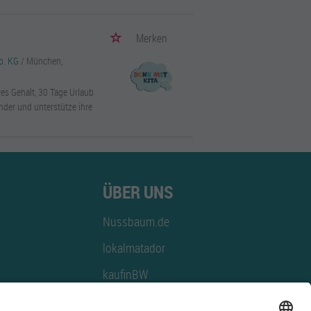
Merken
o. KG
/ München,
ves Gehalt, 30 Tage Urlaub
nder und unterstütze ihre
ÜBER UNS
Nussbaum.de
lokalmatador
kaufinBW
Nussbaum Club