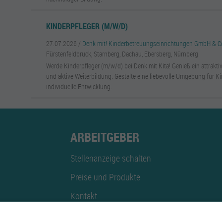
KINDERPFLEGER (M/W/D)
27.07.2026 /
Denk mit! Kinderbetreuungseinrichtungen GmbH & C
Fürstenfeldbruck, Starnberg, Dachau, Ebersberg, Nürnberg
Werde Kinderpfleger (m/w/d) bei Denk mit Kita! Genieß ein attrakti
und aktive Weiterbildung. Gestalte eine liebevolle Umgebung für Ki
individuelle Entwicklung.
ARBEITGEBER
Stellenanzeige schalten
Preise und Produkte
Kontakt
Mediadaten