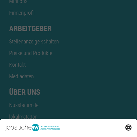
Minijobs
Firmenprofil
ARBEITGEBER
Stellenanzeige schalten
Preise und Produkte
Kontakt
Mediadaten
ÜBER UNS
Nussbaum.de
lokalmatador
kaufinBW