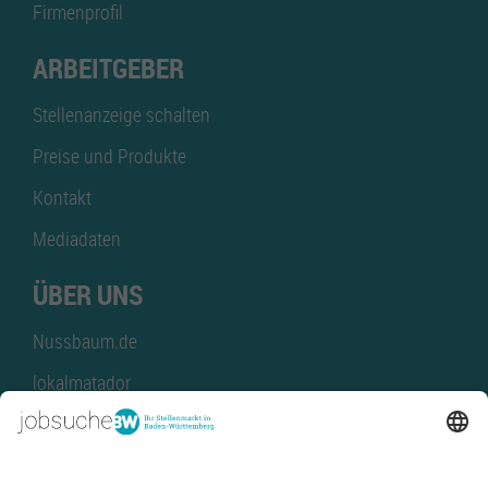
Firmenprofil
ARBEITGEBER
Stellenanzeige schalten
Preise und Produkte
Kontakt
Mediadaten
ÜBER UNS
Nussbaum.de
lokalmatador
kaufinBW
Nussbaum Club