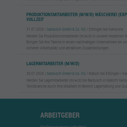
PRODUKTIONSMITARBEITER (M/W/D) WÄSCHEREI (EXPE
VOLLZEIT
31.07.2026 /
bardusch GmbH & Co. KG
/ Ettlingen bei Karlsruhe
Werden Sie Produktionsmitarbeiter (m/w/d) in unserer modernen Wä
Bringen Sie Ihre Talente in einem nachhaltigen Unternehmen ein un
sicheren Arbeitsplatz und attraktiven Zusatzleistungen.
LAGERMITARBEITER (M/W/D)
30.07.2026 /
bardusch GmbH & Co. KG
/ Malsch bei Ettlingen / Ka
Werden Sie Lagermitarbeiter (m/w/d) bei Bardusch in Malsch! Gesta
Textilbranche durch Ihre Mitarbeit im Bereich Lagerhaltung und Qua
ARBEITGEBER