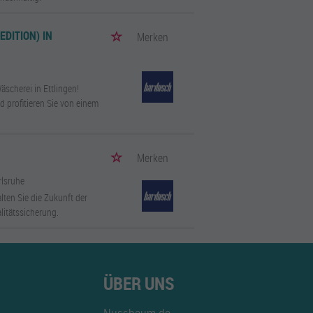
DITION) IN
Merken
scherei in Ettlingen!
d profitieren Sie von einem
Merken
rlsruhe
lten Sie die Zukunft der
litätssicherung.
ÜBER UNS