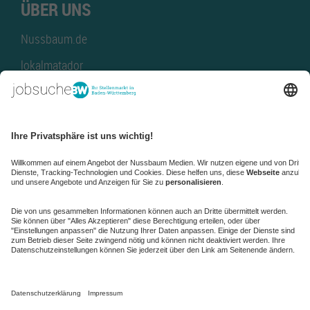
ÜBER UNS
Nussbaum.de
lokalmatador
kaufinBW
Nussbaum Club
NussbaumID
Nussbaum Medien
de.jobble.org
AGB