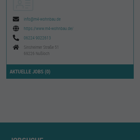
info@m4-wohnbau.de
https://www.m4-wohnbau.de/
06224 9022613
Sinsheimer Straße 51
69226 Nußloch
AKTUELLE JOBS (
0
)