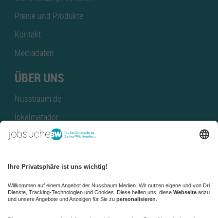
Preise und Produkte
Kontakt
Mediadaten
ÜBER UNS
Nussbaum.de
lokalmatador
kaufinBW
Nussbaum Club
NussbaumID
Nussbaum Medien