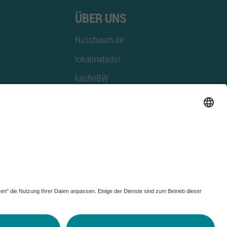
ÜBER UNS
Nussbaum.de
lokalmatador
kaufinBW
Nussbaum Club
NussbaumID
Nussbaum Medien