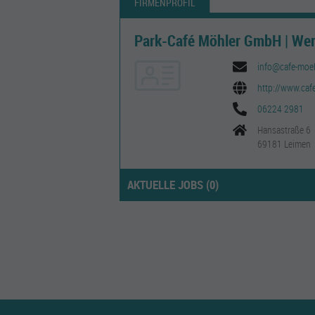
FIRMENPROFIL
Park-Café Möhler GmbH | Wer
info@cafe-moeh
http://www.caf
06224 2981
Hansastraße 6
69181 Leimen
AKTUELLE JOBS (
0
)