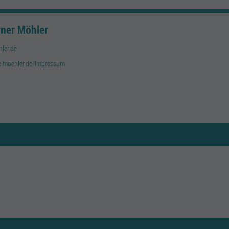
ner Möhler
ler.de
e-moehler.de/Impressum