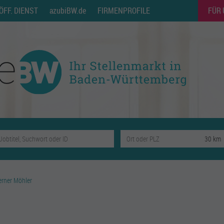
ÖFF. DIENST
azubiBW.de
FIRMENPROFILE
FÜR
erner Möhler