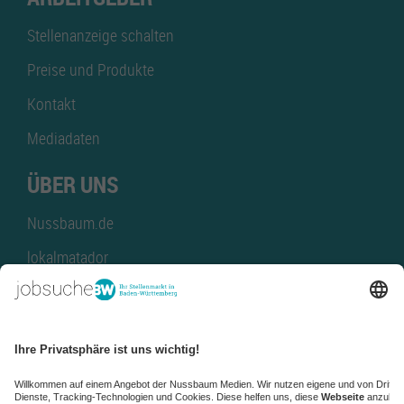
Stellenanzeige schalten
Preise und Produkte
Kontakt
Mediadaten
ÜBER UNS
Nussbaum.de
lokalmatador
kaufinBW
Nussbaum Club
NussbaumID
Nussbaum Medien