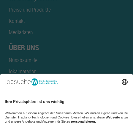
Preise und Produkte
Kontakt
Mediadaten
ÜBER UNS
Nussbaum.de
lokalmatador
kaufinBW
Nussbaum Club
NussbaumID
Nussbaum Medien