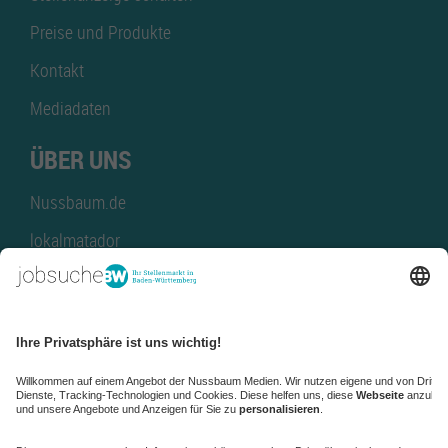
Preise und Produkte
Kontakt
Mediadaten
ÜBER UNS
Nussbaum.de
lokalmatador
kaufinBW
Nussbaum Club
NussbaumID
Nussbaum Medien