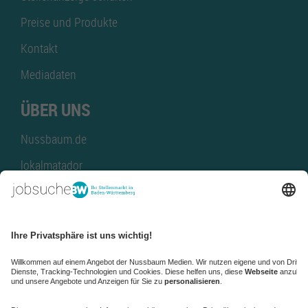
Preise und Produkte
Kontakt
Mediadaten
ÜBER UNS
Nussbaum.de
lokalmatador
kaufinBW
Nussbaum Club
NussbaumID
Nussbaum Medien