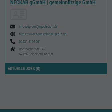
NECKAR gGmbH | gemeinnützige GmbH
info-wup.drn@agaplesion.de
https://www.agaplesion-wup-drn.de/
06221 3191601
Rohrbacher Str. 149
69126 Heidelberg, Neckar
AKTUELLE JOBS (
0
)