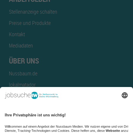
Stellenanzeige schalten
Preise und Produkte
Kontakt
Mediadaten
ÜBER UNS
Nussbaum.de
lokalmatador
kaufinBW
Nussbaum Club
NussbaumID
Nussbaum Medien