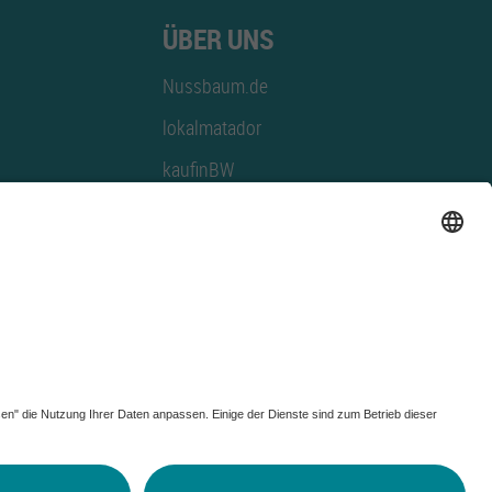
ÜBER UNS
Nussbaum.de
lokalmatador
kaufinBW
Nussbaum Club
NussbaumID
Nussbaum Medien