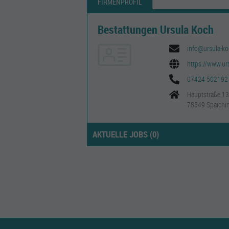
FIRMENPROFIL
Bestattungen Ursula Koch
info@ursula-ko
https://www.ur
07424 502192
Hauptstraße 1
78549 Spaichi
AKTUELLE JOBS (
0
)