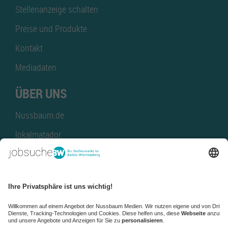
Stellenanzeige schalten
Preise und Produkte
Kontakt
Mediadaten
ÜBER UNS
Nussbaum.de
lokalmatador
kaufinBW
Nussbaum Club
NussbaumID
Nussbaum Medien