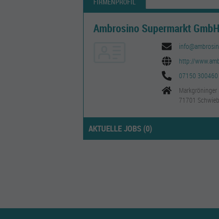
FIRMENPROFIL
Ambrosino Supermarkt Gmb
info@ambrosin
http://www.amb
07150 300460
Markgröninger 
71701 Schwieb
AKTUELLE JOBS (
0
)