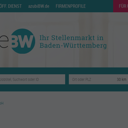
ÖFF. DIENST
azubiBW.de
FIRMENPROFILE
FÜR
bH