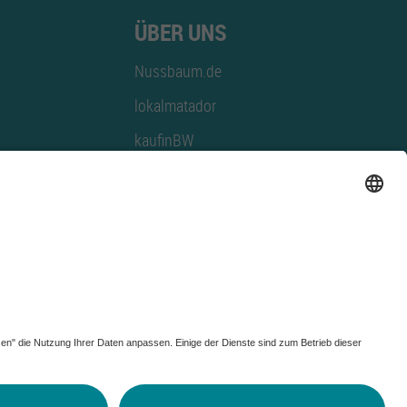
ÜBER UNS
Nussbaum.de
lokalmatador
kaufinBW
Nussbaum Club
NussbaumID
Nussbaum Medien