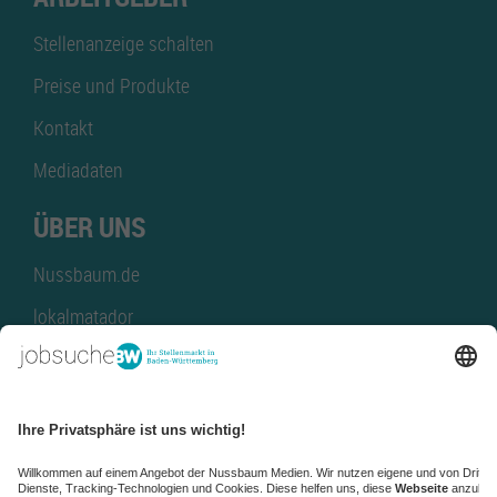
Stellenanzeige schalten
Preise und Produkte
Kontakt
Mediadaten
ÜBER UNS
Nussbaum.de
lokalmatador
kaufinBW
Nussbaum Club
NussbaumID
Nussbaum Medien