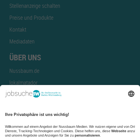
Stellenanzeige schalten
Preise und Produkte
Kontakt
Mediadaten
ÜBER UNS
Nussbaum.de
lokalmatador
kaufinBW
Nussbaum Club
NussbaumID
Nussbaum Medien