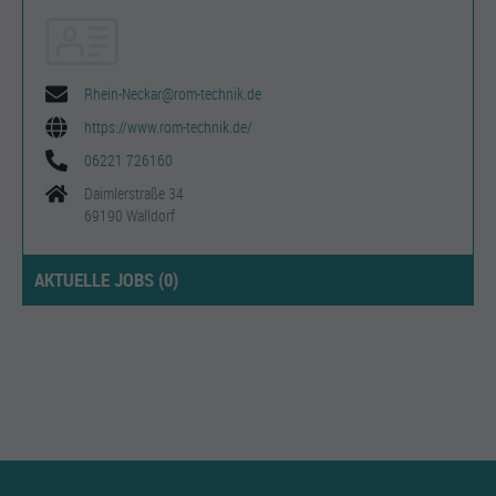
Rhein-Neckar@rom-technik.de
https://www.rom-technik.de/
06221 726160
Daimlerstraße 34
69190 Walldorf
AKTUELLE JOBS (
0
)