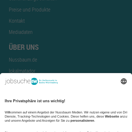
Preise und Produkte
Kontakt
Mediadaten
ÜBER UNS
Nussbaum.de
lokalmatador
kaufinBW
Nussbaum Club
NussbaumID
Nussbaum Medien