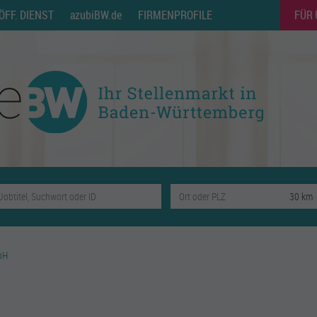
ÖFF. DIENST
azubiBW.de
FIRMENPROFILE
FÜR
bH