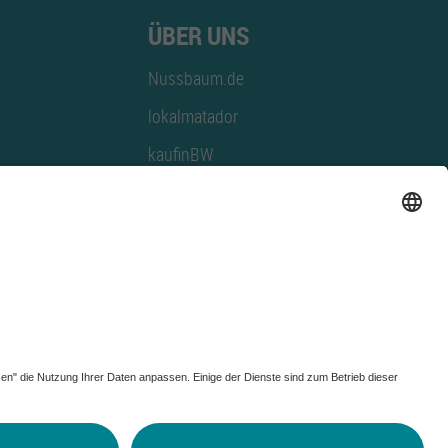
ÜBER UNS
Nussbaum.de
lokalmatador
kaufinBW
Nussbaum Club
NussbaumID
Nussbaum Medien