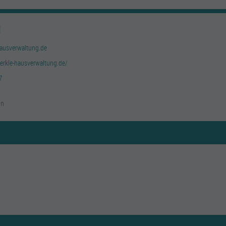
H
ausverwaltung.de
erkle-hausverwaltung.de/
7
nn