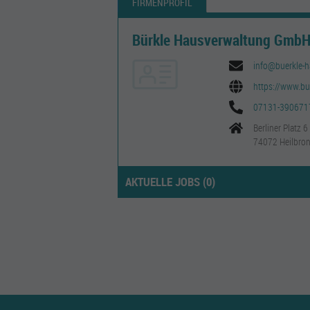
FIRMENPROFIL
Bürkle Hausverwaltung Gmb
info@buerkle-h
https://www.bu
07131-390671
Berliner Platz 6
74072 Heilbro
AKTUELLE JOBS (
0
)