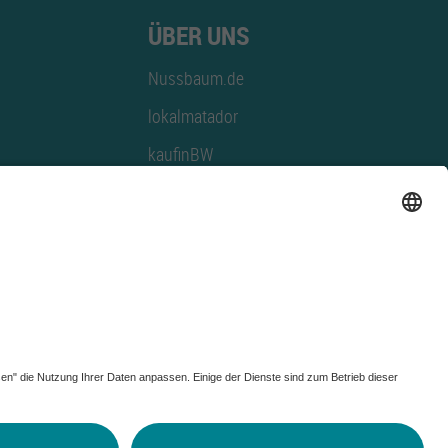
ÜBER UNS
Nussbaum.de
lokalmatador
kaufinBW
Nussbaum Club
NussbaumID
Nussbaum Medien