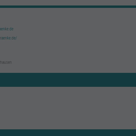
aenke.de
traenke.de/
rhausen