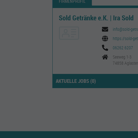
FIRMENPROFIL
Sold Getränke e.K. | Ira Sold
info@sold-getr
https://sold-ge
06262 6207
Seeweg 1-3
74858 Aglaste
AKTUELLE JOBS (
0
)