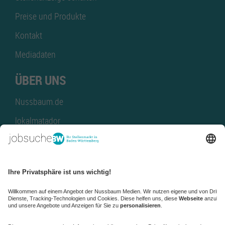
Preise und Produkte
Kontakt
Mediadaten
ÜBER UNS
Nussbaum.de
lokalmatador
kaufinBW
Nussbaum Club
NussbaumID
Nussbaum Medien