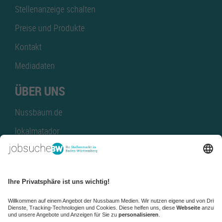
Stellenanzeige schalten
Preise und Produkte
Kontakt
Mediadaten
ÜBER UNS
Nussbaum.de
lokalmatador
kaufinBW
Nussbaum Club
NussbaumID
Nussbaum Medien