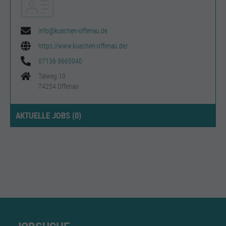
info@kuechen-offenau.de
https://www.kuechen-offenau.de/
07136 9665940
Talweg 10
74254 Offenau
AKTUELLE JOBS (
0
)