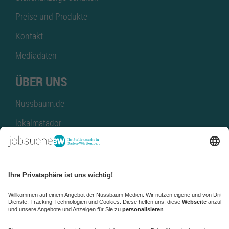
Preise und Produkte
Kontakt
Mediadaten
ÜBER UNS
Nussbaum.de
lokalmatador
kaufinBW
Nussbaum Club
NussbaumID
Nussbaum Medien