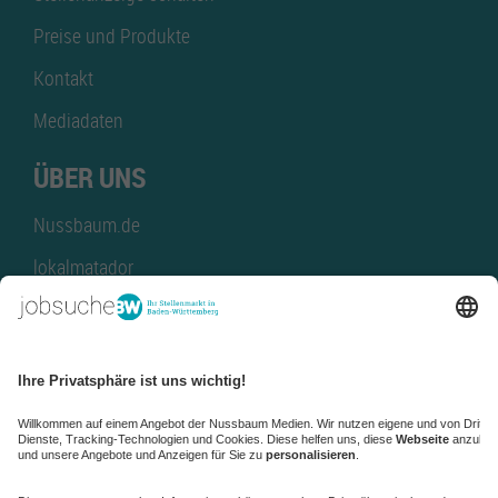
Preise und Produkte
Kontakt
Mediadaten
ÜBER UNS
Nussbaum.de
lokalmatador
kaufinBW
Nussbaum Club
NussbaumID
Nussbaum Medien