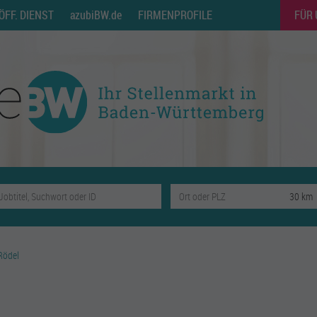
ÖFF. DIENST
azubiBW.de
FIRMENPROFILE
FÜR
 Rödel