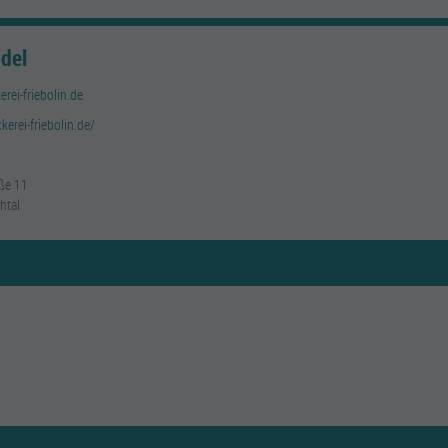
ödel
rei-friebolin.de
kerei-friebolin.de/
ße 11
htal