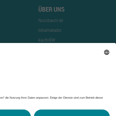
ÜBER UNS
Nussbaum.de
lokalmatador
kaufinBW
Nussbaum Club
NussbaumID
Nussbaum Medien