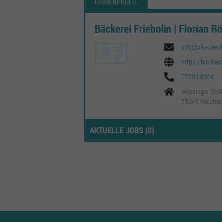
FIRMENPROFIL
Bäckerei Friebolin | Florian R
info@bio-baecke
https://bio-baec
07203 8504
Wössinger Stra
75045 Walzbac
AKTUELLE JOBS (
0
)