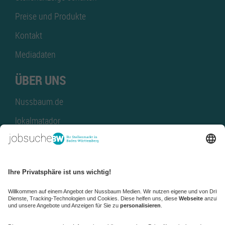
Preise und Produkte
Kontakt
Mediadaten
ÜBER UNS
Nussbaum.de
lokalmatador
kaufinBW
Nussbaum Club
NussbaumID
Nussbaum Medien