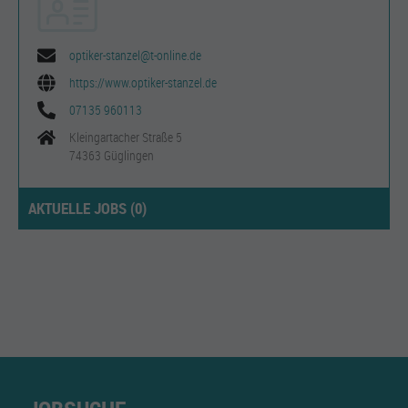
optiker-stanzel@t-online.de
https://www.optiker-stanzel.de
07135 960113
Kleingartacher Straße 5
74363 Güglingen
AKTUELLE JOBS (
0
)