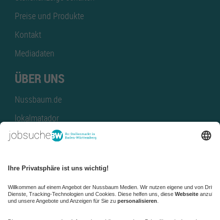
Preise und Produkte
Kontakt
Mediadaten
ÜBER UNS
Nussbaum.de
lokalmatador
kaufinBW
Nussbaum Club
NussbaumID
Nussbaum Medien