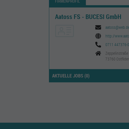
FIRMENPROFIL
Aatoss FS - BUCESI GmbH
aatoss@web.d
http://www.aat
0711 447376-
Zeppelinstraße
73760 Ostfilde
AKTUELLE JOBS (
0
)