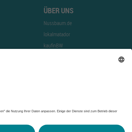
ÜBER UNS
Nussbaum.de
lokalmatador
kaufinBW
Nussbaum Club
NussbaumID
Nussbaum Medien