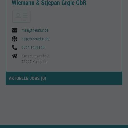
Wiemann & Stjepan Grgic GbR
mail@theradur.de
http://theradur.de/
0721 1459145
Karlsburgstraße 2
76227 Karlsruhe
AKTUELLE JOBS (
0
)