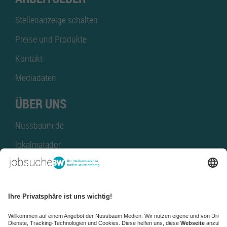
Stellenanzeige schalten
Preise und Produkte
Kontakt
Mediadaten
ÜBER UNS
Nussbaum.de
lokalmatador
kaufinBW
Nussbaum Club
NussbaumID
Nussbaum Medien