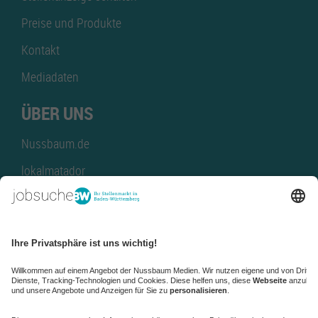
Preise und Produkte
Kontakt
Mediadaten
ÜBER UNS
Nussbaum.de
lokalmatador
kaufinBW
Nussbaum Club
NussbaumID
Nussbaum Medien