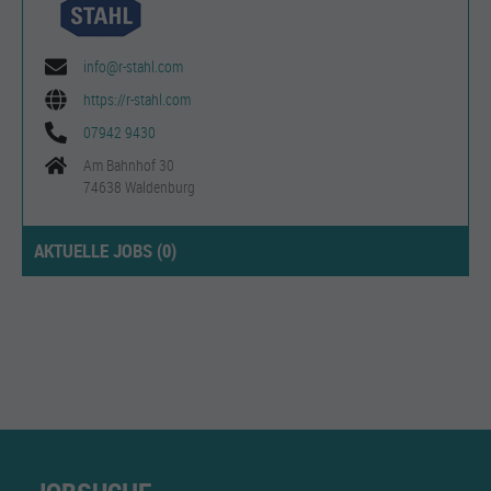
info@r-stahl.com
https://r-stahl.com
07942 9430
Am Bahnhof 30
74638 Waldenburg
AKTUELLE JOBS (
0
)