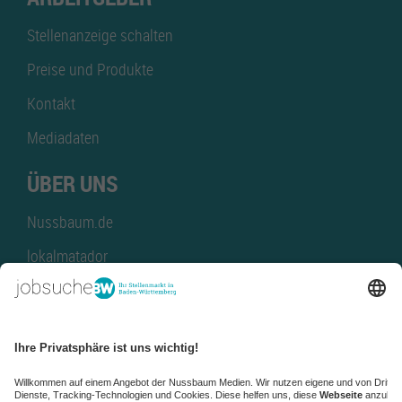
Stellenanzeige schalten
Preise und Produkte
Kontakt
Mediadaten
ÜBER UNS
Nussbaum.de
lokalmatador
kaufinBW
Nussbaum Club
NussbaumID
Nussbaum Medien