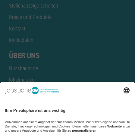
Stellenanzeige schalten
Preise und Produkte
Kontakt
Mediadaten
ÜBER UNS
Nussbaum.de
lokalmatador
kaufinBW
Nussbaum Club
NussbaumID
Nussbaum Medien