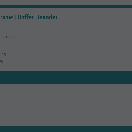
rapie | Hoffer, Jennifer
go.de
fer-ergo.de
9
e 19
rg