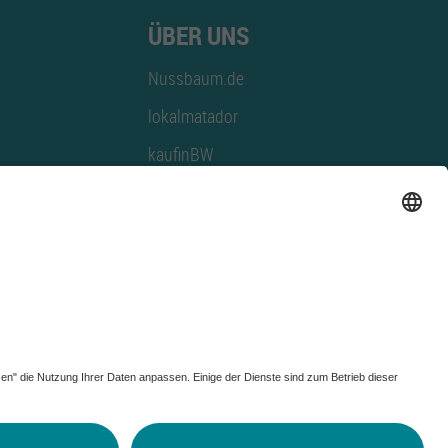
ÜBER UNS
Nussbaum.de
lokalmatador
kaufinBW
Nussbaum Club
NussbaumID
Nussbaum Medien