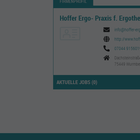
FIRMENPROFIL
Hoffer Ergo- Praxis f. Ergothe
info@hoffer-er
http://www.hof
07044 915601
Dachsteinstraß
75449 Wurmbe
AKTUELLE JOBS (
0
)