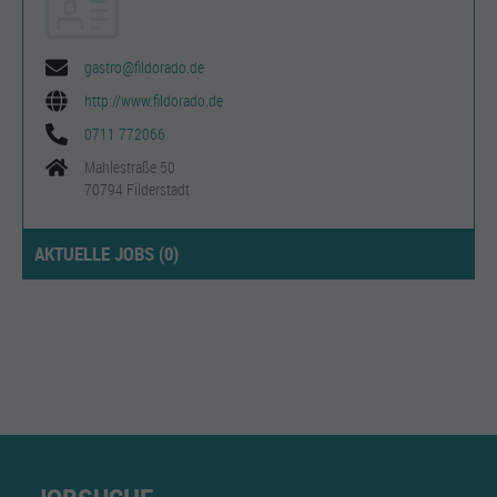
gastro@fildorado.de
http://www.fildorado.de
0711 772066
Mahlestraße 50
70794 Filderstadt
AKTUELLE JOBS (
0
)