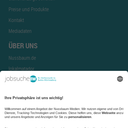
Preise und Produkte
Kontakt
Mediadaten
ÜBER UNS
Nussbaum.de
lokalmatador
kaufinBW
Nussbaum Club
NussbaumID
Nussbaum Medien