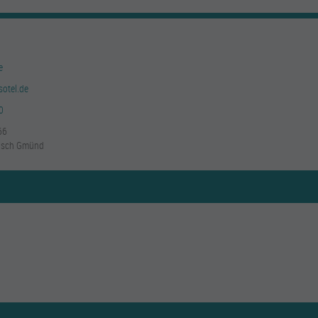
e
sotel.de
0
66
isch Gmünd