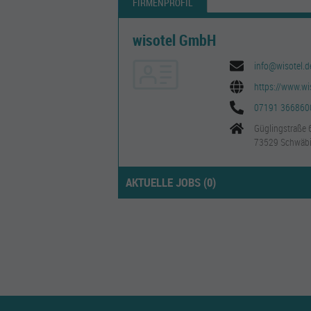
FIRMENPROFIL
wisotel GmbH
info@wisotel.d
https://www.wi
07191 366860
Güglingstraße 
73529 Schwäb
AKTUELLE JOBS (
0
)