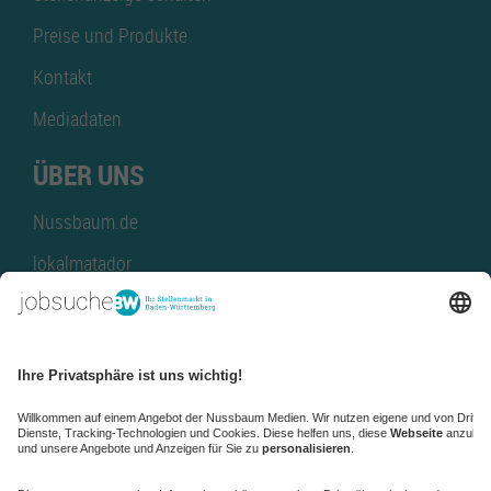
Preise und Produkte
Kontakt
Mediadaten
ÜBER UNS
Nussbaum.de
lokalmatador
kaufinBW
Nussbaum Club
NussbaumID
Nussbaum Medien