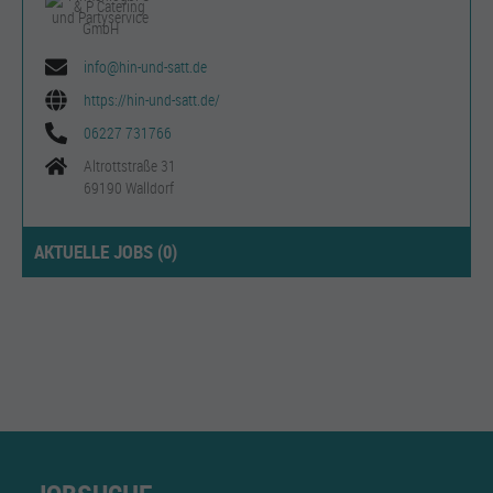
info@hin-und-satt.de
https://hin-und-satt.de/
06227 731766
Altrottstraße 31
69190 Walldorf
AKTUELLE JOBS (
0
)