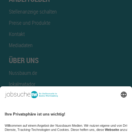
Stellenanzeige schalten
Preise und Produkte
Kontakt
Mediadaten
ÜBER UNS
Nussbaum.de
lokalmatador
kaufinBW
Nussbaum Club
NussbaumID
Nussbaum Medien