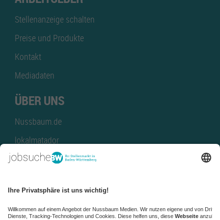
Stellenanzeige schalten
Preise und Produkte
Kontakt
Mediadaten
ÜBER UNS
Nussbaum.de
lokalmatador
kaufinBW
Nussbaum Club
NussbaumID
Nussbaum Medien