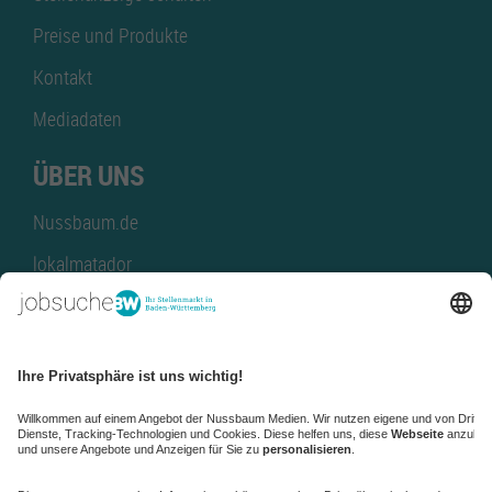
Preise und Produkte
Kontakt
Mediadaten
ÜBER UNS
Nussbaum.de
lokalmatador
kaufinBW
Nussbaum Club
NussbaumID
Nussbaum Medien