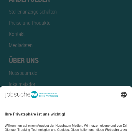
Stellenanzeige schalten
Preise und Produkte
Kontakt
Mediadaten
ÜBER UNS
Nussbaum.de
lokalmatador
kaufinBW
Nussbaum Club
NussbaumID
Nussbaum Medien