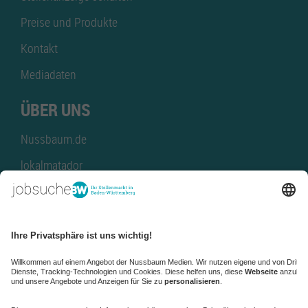
Preise und Produkte
Kontakt
Mediadaten
ÜBER UNS
Nussbaum.de
lokalmatador
kaufinBW
Nussbaum Club
NussbaumID
Nussbaum Medien