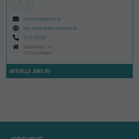
Ulli.lechner@allianz.de
http://www.allianz-ulli-lechner.de
0711 475185
Gutenbergstr. 14
73760 Ostfildern
AKTUELLE JOBS (
0
)