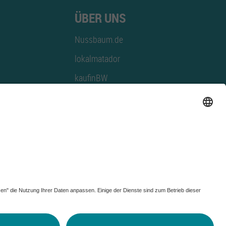
ÜBER UNS
Nussbaum.de
lokalmatador
kaufinBW
Nussbaum Club
NussbaumID
Nussbaum Medien