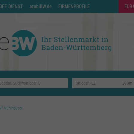
ÖFF. DIENST
azubiBW.de
FIRMENPROFILE
FÜR
alf Mühlhäuser