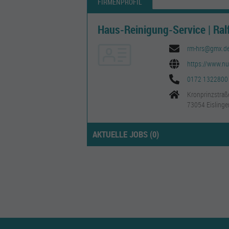
FIRMENPROFIL
Haus-Reinigung-Service | Ral
rm-hrs@gmx.d
https://www.n
0172 1322800
Kronprinzstraß
73054 Eislinge
AKTUELLE JOBS (
0
)