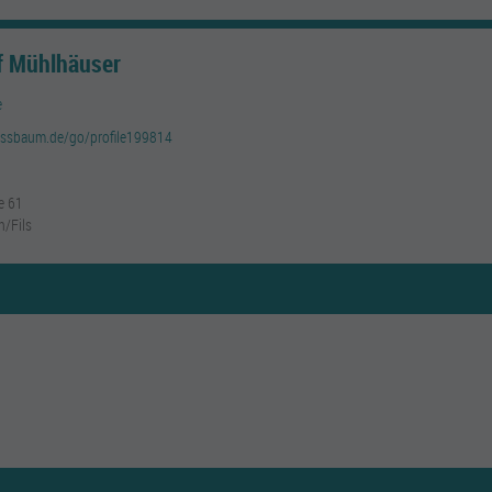
f Mühlhäuser
e
ussbaum.de/go/profile199814
e 61
n/Fils